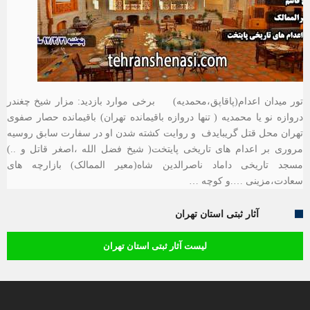
تور میدان اعدام(پاقاپق،محمدیه) برخی موارد بازدید: مزار شیخ چغندر
دروازه نو یا محمدیه ( تنها دروازه باقیمانده تهران) باقیمانده حصار صفوی
تهران محل قتل گریبایدف و روایت کشته شدن او در سفارت سابق روسیه
مروری بر اعدام های تاریخی پایتخت( شیخ فضل الله ،اصغر قاتل و ..)
مسجد تاریخی داماد ناصرالدین شاه(معیر الممالک) بازارچه های
سعادت،مزینی ….و کوچه …
آثار ثبتی استان تهران
لیست آثار ثبتی استان تهران