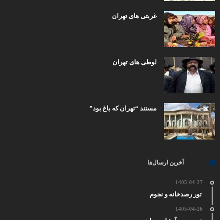
غربتی های تهران
لوطی های تهران
مستند “تهران که باغ بود”
آخرین ارسال‌ها
1405-04-27
تور رصدخانه و نجوم
1405-04-26