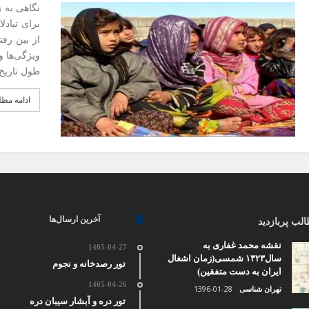
نگاهی به ز
برای تباد
ویژگی‌ها و
طول تاریخ
ادامه مط
آخرین ارسال‌ها
لب پربازدید
نقشه محمد غفاری به
1405-04-27
سال۱۳۲۳ شمسی(زمان اشغال
تور رصدخانه و نجوم
ایران به دست متفقین)
1405-04-26
1396-01-28
تهران شناسی
تور دره و آبشار سیبان دره