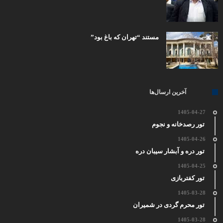
مستند “تهران که باغ بود”
آخرین ارسال‌ها
1405-04-27
تور رصدخانه و نجوم
1405-04-26
تور دره و آبشار سیبان دره
1405-04-25
تور کفتربازی
1405-03-28
تور محرم گردی در شمیران
1405-03-28