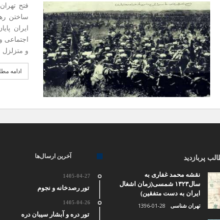
ساختن ره
ایران پای
و متزلزل 
ادامه مط
آخرین ارسال‌ها
لب پربازدید
نقشه محمد غفاری به
1405-04-27
سال۱۳۲۳ شمسی(زمان اشغال
تور رصدخانه و نجوم
ایران به دست متفقین)
1405-04-26
1396-01-28
تهران شناسی
تور دره و آبشار سیبان دره