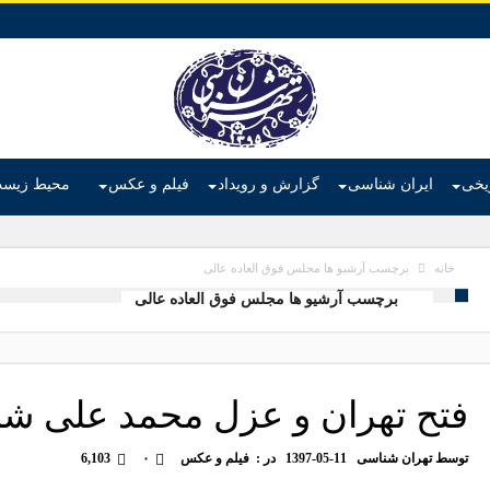
ریخی
ایران شناسی
گزارش و رویداد
فیلم و عکس
محیط زیس
برچسب آرشیو ها مجلس فوق العاده عالی
خانه
برچسب آرشیو ها مجلس فوق العاده عالی
فتح تهران و عزل محمد علی شا
توسط
تهران شناسی
1397-05-11
در :
فیلم و عکس
۰
6,103