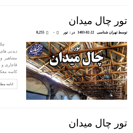
تور چال میدان
توسط
تهران شناسی
1403-02-22
در :
تور
۰
8,255
چال میدا
دیدنی های 
مشاهیر و 
کاسه معک
ادامه مط
تور چال میدان