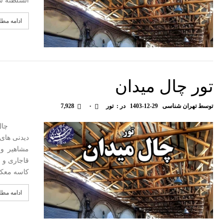
السلطنه س
ادامه مط
تور چال میدان
توسط
تهران شناسی
1403-12-29
در :
تور
۰
7,928
چال میدا
دیدنی های 
مشاهیر و 
کاسه معک
ادامه مط