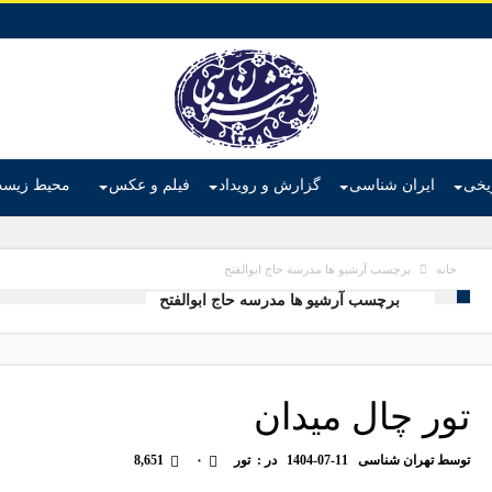
ریخی
ایران شناسی
گزارش و رویداد
فیلم و عکس
محیط زیس
برچسب آرشیو ها مدرسه حاج ابوالفتح
خانه
برچسب آرشیو ها مدرسه حاج ابوالفتح
تور چال میدان
توسط
تهران شناسی
1404-07-11
در :
تور
۰
8,651