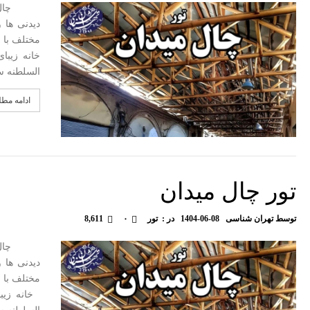
چال میدا
دیدنی ها 
مختلف با ت
خانه زیبا
السلطنه س
ادامه مط
تور چال میدان
توسط
تهران شناسی
1404-06-08
در :
تور
۰
8,611
چال میدا
دیدنی ها 
مختلف با ت
خانه زیبا