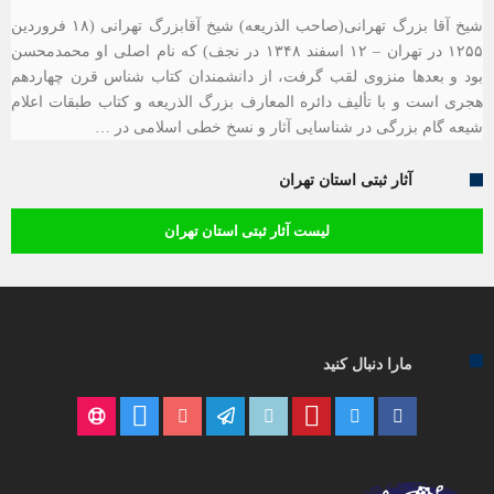
شیخ آقا بزرگ تهرانی(صاحب الذریعه) شیخ آقابزرگ تهرانی (۱۸ فروردین
۱۲۵۵ در تهران – ۱۲ اسفند ۱۳۴۸ در نجف) که نام اصلی او محمدمحسن
بود و بعدها منزوی لقب گرفت، از دانشمندان کتاب شناس قرن چهاردهم
هجری است و با تألیف دائره المعارف بزرگ الذریعه و کتاب طبقات اعلام
شیعه گام بزرگی در شناسایی آثار و نسخ خطی اسلامی در …
آثار ثبتی استان تهران
لیست آثار ثبتی استان تهران
مارا دنبال کنید