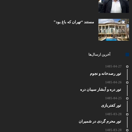
مستند “تهران که باغ بود”
آخرین ارسال‌ها
1405-04-27
تور رصدخانه و نجوم
1405-04-26
تور دره و آبشار سیبان دره
1405-04-25
تور کفتربازی
1405-03-28
تور محرم گردی در شمیران
1405-03-28