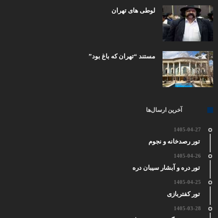
لوطی های تهران
مستند “تهران که باغ بود”
آخرین ارسال‌ها
1405-04-27
تور رصدخانه و نجوم
1405-04-26
تور دره و آبشار سیبان دره
1405-04-25
تور کفتربازی
1405-03-28