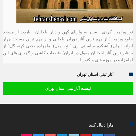
تور ورامین گردی سفر به وارنای کهن و دیار ایلخانان بازدید از مسجد
جامع ورامین( از مهم ترین آثار دوران ایلخانی و از مهم ترین مساجد چهار
ایوانه ایران) آتشکده ساسانی ری ( تپه میل) امامزاده یحیی کهنه گل( از
بینظیر ترین آثار ایلخانان مغول در ایران) -قطعات کاشی و گچبری های این
امامزاده در موزه های ویکتوریا …
آثار ثبتی استان تهران
لیست آثار ثبتی استان تهران
مارا دنبال کنید