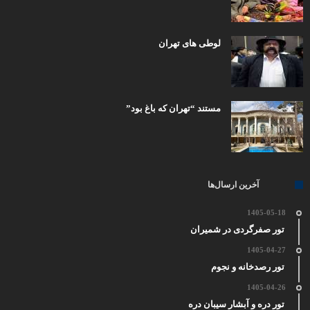
لوطی های تهران
مستند “تهران که باغ بود”
آخرین ارسال‌ها
1405-05-18
تور صفرگردی در شمیران
1405-04-27
تور رصدخانه و نجوم
1405-04-26
تور دره و آبشار سیبان دره