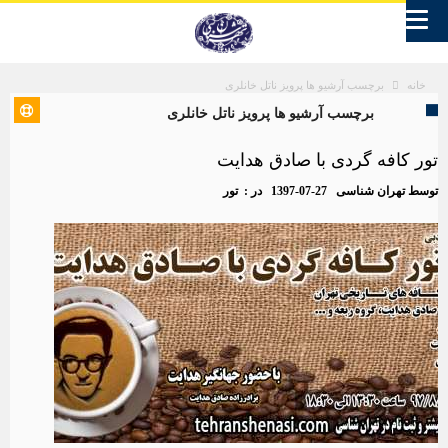
برچسب آرشیو ها پرویز ناتل خانلری
خانه
برچسب آرشیو ها پرویز ناتل خانلری
تور کافه گردی با صادق هدایت
توسط
تهران شناسی
1397-07-27
در :
تور