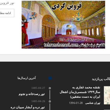
تور قزو
ادامه مط
آخرین ارسال‌ها
لب پربازدید
نقشه محمد غفاری به
1405-04-27
سال۱۳۲۳ شمسی(زمان اشغال
تور رصدخانه و نجوم
ایران به دست متفقین)
1405-04-26
1396-01-28
تهران شناسی
تور دره و آبشار سیبان دره