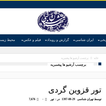
ریخی
ایران شناسی
گزارش و رویداد
فیلم و عکس
محیط زیس
برچسب آرشیو ها پیغمبریه
خانه
برچسب آرشیو ها پیغمبریه
تور قزوین گردی
توسط
تهران شناسی
1397-08-29
در :
تور
۰
7,676