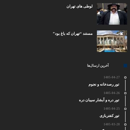
لوطی های تهران
مستند “تهران که باغ بود”
آخرین ارسال‌ها
1405-04-27
تور رصدخانه و نجوم
1405-04-26
تور دره و آبشار سیبان دره
1405-04-25
تور کفتربازی
1405-03-28