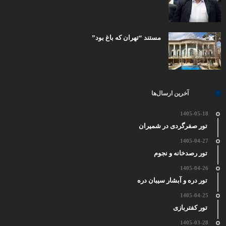
مستند “تهران که باغ بود”
آخرین ارسال‌ها
1405-05-18
تور صفرگردی در شمیران
1405-04-27
تور رصدخانه و نجوم
1405-04-26
تور دره و آبشار سیبان دره
1405-04-25
تور کفتربازی
1405-03-28