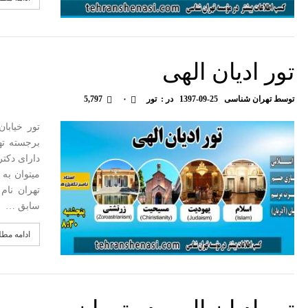
تور ادیان الهی
توسط
تهران شناسی
1397-09-25
در :
تور
۰
5,797
تور خیابا
برجسته ته
دارای دکتر
تهران نام
سابق …
ادامه مط