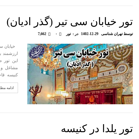
تور خیابان سی تیر (گذر ادیان)
توسط
تهران شناسی
1402-12-29
در :
تور
۰
7,662
خیابان سی 
ارزشمند بس
این تور ض
مشاغل و و
کنیسه قاجا
ادامه مط
تور یلدا در کنیسه