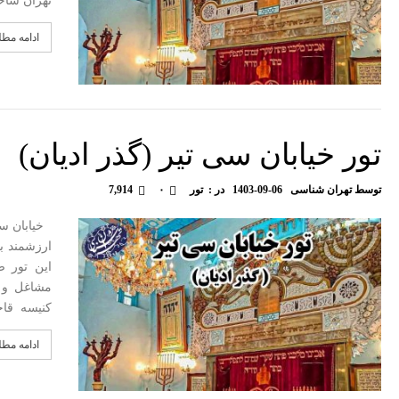
تهران شاخ
ادامه مط
تور خیابان سی تیر (گذر ادیان)
توسط
تهران شناسی
1403-09-06
در :
تور
۰
7,914
خیابان سی 
ارزشمند بس
این تور ض
مشاغل و و
کنیسه قاجا
ادامه مط