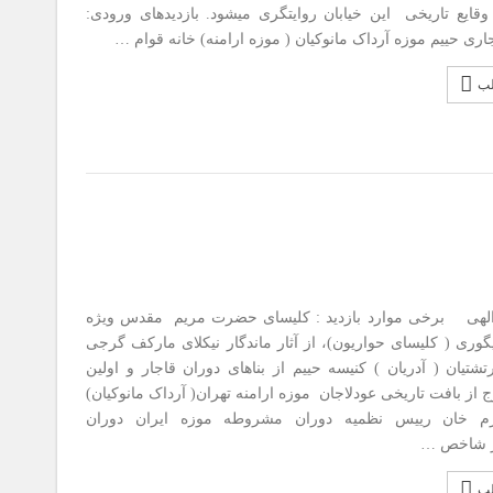
قایع تاریخی این خیابان روایتگری میشود. بازدیدهای ورودی:
ری حییم موزه آرداک مانوکیان ( موزه ارامنه) خانه قوام …
لب
 الهی برخی موارد بازدید : کلیسای حضرت مریم مقدس ویژه
گوری ( کلیسای حواریون)، از آثار ماندگار نیکلای مارکف گرجی
شتیان ( آدریان ) کنیسه حییم از بناهای دوران قاجار و اولین
 از بافت تاریخی عودلاجان موزه ارامنه تهران( آرداک مانوکیان)
رم خان رییس نظمیه دوران مشروطه موزه ایران دوران
ز شاخص …
لب