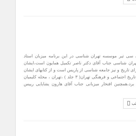
ن سی تیر موسسه تهران شناسی در این برنامه میزبان استاد
ران شناسی جناب آقای دکتر ناصر تکمیل همایون است،ایشان
ای تاریخ و نیز جامعه شناسی از پاریس است و از کتابهای ایشان
میتوان به تاریخ اجتماعی و فرهنگی تهران( ۳ جلد ) ،تهران ، محله کلیمیان
 برد،همچنین افتخار میزبانی جناب آقای هارون یشایایی رییس
لب