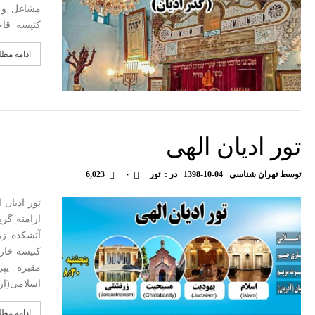
مشاغل و و
کنیسه قاجا
ادامه مط
تور ادیان الهی
توسط
تهران شناسی
1398-10-04
در :
تور
۰
6,023
تور ادیان
ارامنه گری
آتشکده زرت
کنیسه خارج
مقبره یپ
اسلامی(ا
ادامه مط