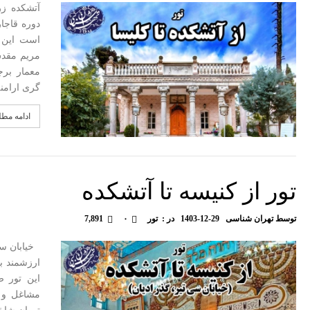
آتشکده زر
دوره قاجا
است این 
مریم مقدس
معمار بر
گری ارامن
ادامه مط
تور از کنیسه تا آتشکده
توسط
تهران شناسی
1403-12-29
در :
تور
۰
7,891
خیابان سی 
ارزشمند بس
این تور ض
مشاغل و و