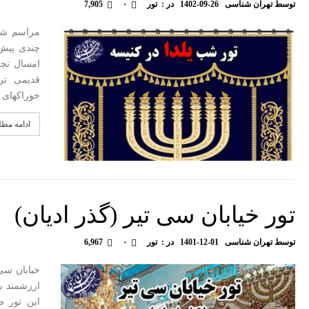
توسط
تهران شناسی
1402-09-26
در :
تور
۰
7,905
مراسم شب
چندی پیش 
امسال تجر
قدیمی تر
خوراکهای 
ادامه مط
تور خیابان سی تیر (گذر ادیان)
توسط
تهران شناسی
1401-12-01
در :
تور
۰
6,967
خیابان سی 
ارزشمند بس
این تور ض