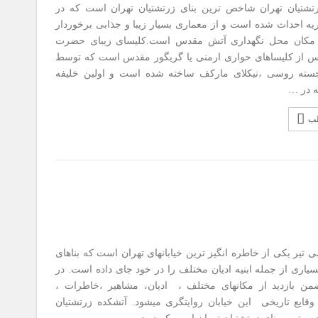
تشتیان تهران شاخص ترین بنای زرتشتیان تهران است که در
ریه احداث شده است و از معماری بسیار زیبا و جذابی برخوردار
مکان محل نگهداری آتش مقدس است.کلیسای زیبای حضرت
 از کلیساهای حواری ارمنی یا گریگور مقدس است که توسط
جسته روسی ،نیکلای مارکف ساخته شده است و اولین خلیفه
ه در …
لب
تیر یکی از خاطره انگیز ترین خیابانهای تهران است که بناهای
یاری از جمله ابنیه ادیان مختلف را در خود جای داده است. در
من بازدید از مکانهای مختلف ، ادیان، مشاهیر ،خاطرات ،
قایع تاریخی این خیابان روایتگری میشود. آتشکده زرتشتیان