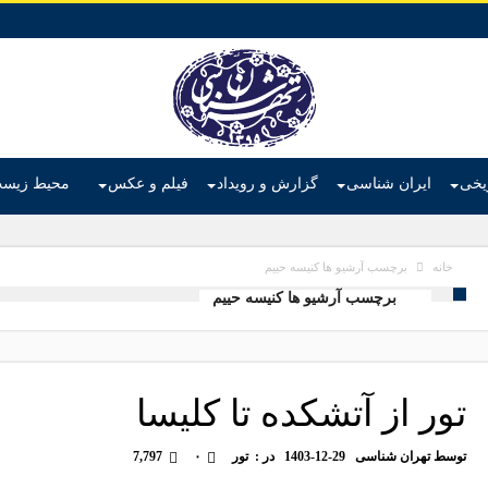
ریخی
ایران شناسی
گزارش و رویداد
فیلم و عکس
محیط زیس
برچسب آرشیو ها کنیسه حییم
خانه
برچسب آرشیو ها کنیسه حییم
تور از آتشکده تا کلیسا
توسط
تهران شناسی
1403-12-29
در :
تور
۰
7,797