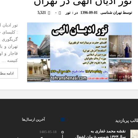
تور ادیان الهی در تهران
توسط
تهران شناسی
1396-09-01
در :
تور
۰
5,521
تور ادیان
: کلیسای 
گریگوری و
تهران و با
قاجار و او
کنیسه …
ادامه مط
آخرین ارسال‌ها
لب پربازدید
نقشه محمد غفاری به
1405-05-18
سال۱۳۲۳ شمسی(زمان اشغال