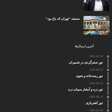
مستند “تهران که باغ بود”
آخرین ارسال‌ها
1405-05-18
تور صفرگردی در شمیران
1405-04-27
تور رصدخانه و نجوم
1405-04-26
تور دره و آبشار سیبان دره
1405-04-25
تور کفتربازی
1405-03-28