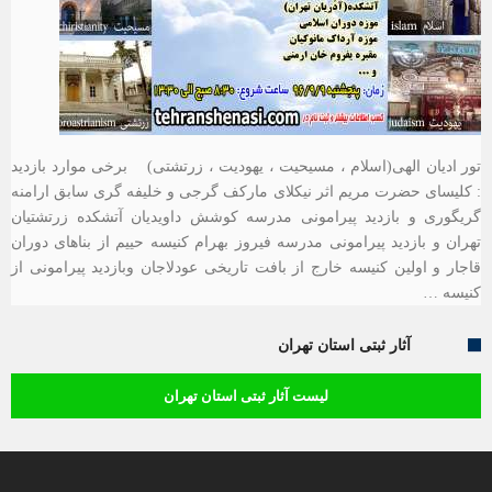
تور ادیان الهی(اسلام ، مسیحیت ، یهودیت ، زرتشتی) برخی موارد بازدید
: کلیسای حضرت مریم اثر نیکلای مارکف گرجی و خلیفه گری سابق ارامنه
گریگوری و بازدید پیرامونی مدرسه کوشش داویدیان آتشکده زرتشتیان
تهران و بازدید پیرامونی مدرسه فیروز بهرام کنیسه حییم از بناهای دوران
قاجار و اولین کنیسه خارج از بافت تاریخی عودلاجان وبازدید پیرامونی از
کنیسه …
آثار ثبتی استان تهران
لیست آثار ثبتی استان تهران