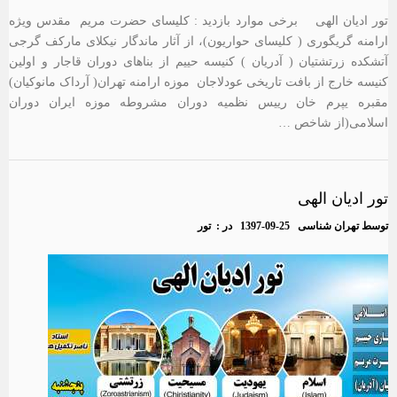
تور ادیان الهی برخی موارد بازدید : کلیسای حضرت مریم مقدس ویژه
ارامنه گریگوری ( کلیسای حواریون)، از آثار ماندگار نیکلای مارکف گرجی
آتشکده زرتشتیان ( آدریان ) کنیسه حییم از بناهای دوران قاجار و اولین
کنیسه خارج از بافت تاریخی عودلاجان موزه ارامنه تهران( آرداک مانوکیان)
مقبره یپرم خان رییس نظمیه دوران مشروطه موزه ایران دوران
اسلامی(از شاخص …
تور ادیان الهی
توسط
تهران شناسی
1397-09-25
در :
تور