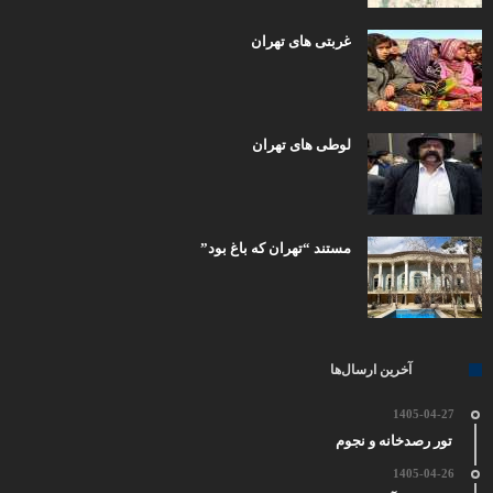
غربتی های تهران
لوطی های تهران
مستند “تهران که باغ بود”
آخرین ارسال‌ها
1405-04-27
تور رصدخانه و نجوم
1405-04-26