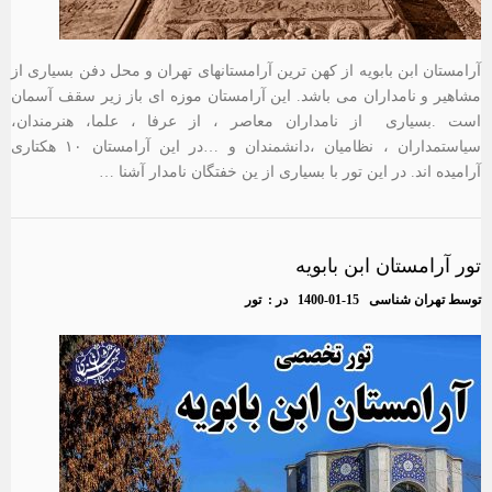
آرامستان ابن بابویه از کهن ترین آرامستانهای تهران و محل دفن بسیاری از
مشاهیر و نامداران می باشد. این آرامستان موزه ای باز زیر سقف آسمان
است .بسیاری از نامداران معاصر ، از عرفا ، علما، هنرمندان،
سیاستمداران ، نظامیان ،دانشمندان و …در این آرامستان ۱۰ هکتاری
آرامیده اند. در این تور با بسیاری از ین خفتگان نامدار آشنا …
تور آرامستان ابن بابویه
توسط
تهران شناسی
1400-01-15
در :
تور