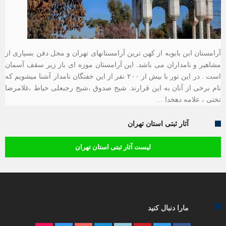
آرامستان ابن بابویه از کهن ترین آرامستانهای تهران و محل دفن بسیاری از
مشاهیر و نامداران می باشد. این آرامستان موزه ای باز زیر سقف آسمان
است . در این تور با بیش از ۲۰۰ نفر از این خفتگان نامدار آشنا میشویم که
نام برخی از آنان به این قرارند. شیخ صدوق ،شیخ رجبعلی خیاط ،غلامرضا
تختی ، علامه دهخدا …
آثار ثبتی استان تهران
لیست آثار ثبتی استان تهران
مارا دنبال کنید