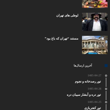
لوطی های تهران
مستند “تهران که باغ بود”
آخرین ارسال‌ها
1405-04-27
تور رصدخانه و نجوم
1405-04-26
تور دره و آبشار سیبان دره
1405-04-25
تور کفتربازی