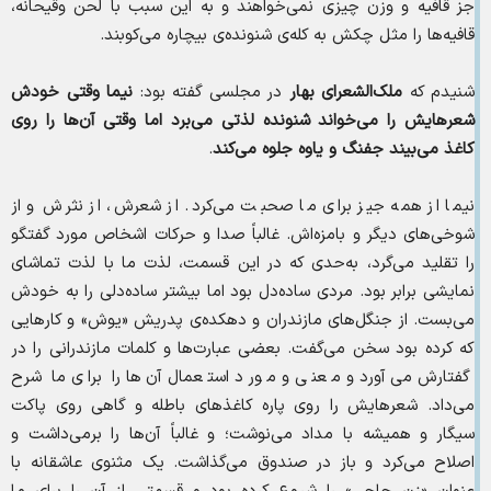
جز قافیه و وزن چیزی نمی‌خواهند و به این سبب با لحن وقیحانه،
قافیه‌ها را مثل چکش به کله‌ی شنونده‌ی بیچاره می‌کوبند.
شنیدم که
ملک‌الشعرای بهار
در مجلسی گفته بود:
نیما وقتی خودش
شعرهایش را می‌خواند شنونده لذتی می‌برد اما وقتی آن‌ها را روی
کاغذ می‌بیند جفنگ و یاوه جلوه می‌کند
.
نیما از همه جیز برای ما صحبت می‌کرد. از شعرش، از نثرش و از
شوخی‌های دیگر و بامزه‌اش. غالباً صدا و حرکات اشخاص مورد گفتگو
را تقلید می‌گرد، به‌حدی که در این قسمت، لذت ما با لذت تماشای
نمایشی برابر بود. مردی ساده‌دل بود اما بیشتر ساده‌دلی را به خودش
می‌بست. از جنگل‌های مازندران و دهکده‌ی پدریش «یوش» و کارهایی
که کرده بود سخن می‌گفت. بعضی عبارت‌ها و کلمات مازندرانی را در
گفتارش می‌آورد و معنی و مورد استعمال آن‌ها را برای ما شرح
می‌داد. شعرهایش را روی پاره کاغذهای باطله و گاهی روی پاکت
سیگار و همیشه با مداد می‌نوشت؛ و غالباً آن‌ها را برمی‌داشت و
اصلاح می‌کرد و باز در صندوق می‌گذاشت. یک مثنوی عاشقانه با