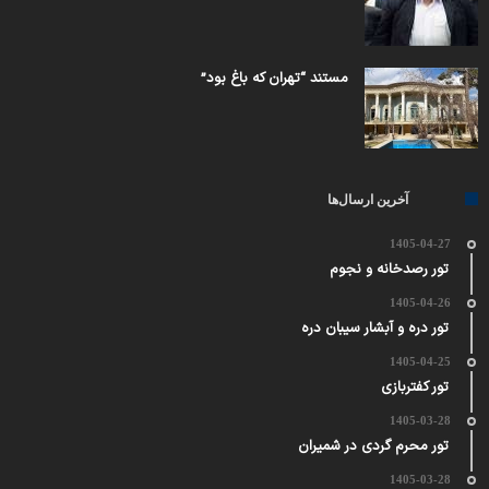
مستند “تهران که باغ بود”
آخرین ارسال‌ها
1405-04-27
تور رصدخانه و نجوم
1405-04-26
تور دره و آبشار سیبان دره
1405-04-25
تور کفتربازی
1405-03-28
تور محرم گردی در شمیران
1405-03-28