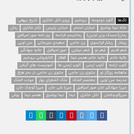
تگ‌ها
آلفرد دوموسه
بروخیم
پرویز ناتل خانلری
تاریخ بیهقی
خانه نیما یوشیج
خیابان استخر
خیابان پاریس
دکتر خانلری
رمان
رمان(حسنک وزیر غزنین)
رمانتیسم فرانسه
روز نامه صور اسرافیل
ریشار
ریشار فرانسوی
زن حاجی
سعیدی سیرجانی
سن لویی
شعر قدیم
شعر نو
شعر نیمایی
صور اسرافیل
عالیه جهانگیر
عالیه خانم
عالیه خانم همسر نیما
قفقاز
کتابفروشی بروخیم
کلوپ ارامنه
کلوپ ارمنی
کلوپ ارمنی ها
کمونیست های گیلان
ماهنامه روزگار نو
مثنوی زن حاجی
مثنوی زن حاجی ذر بحر هزج
مدرسه سن لویی
معتصم الملک
ملک الشعرای بهار
مودب الملک
میرزا جهانگیر خان صور اسرافیل
میرزا علی خان
میرزا کوچک خان
میرزاکوچکخان
ناتل خانلری
نیما
نیما یوشیج
همسر نیما
یوش