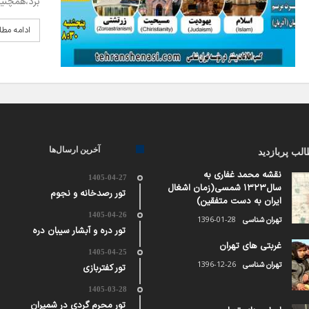
برد،همچنین
ادامه مط
آخرین ارسال‌ها
لب پربازدید
نقشه محمد غفاری به
1405-04-27
سال۱۳۲۳ شمسی(زمان اشغال
تور رصدخانه و نجوم
ایران به دست متفقین)
1405-04-26
1396-01-28
تهران شناسی
تور دره و آبشار سیبان دره
غربتی های تهران
1405-04-25
1396-12-26
تهران شناسی
تور کفتربازی
1405-03-28
تور محرم گردی در شمیران