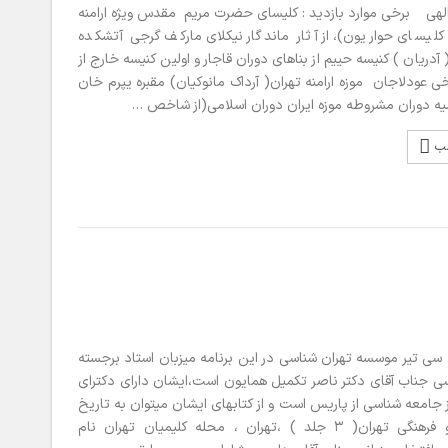
الهی برخی موارد بازدید : کلیسای حضرت مریم مقدس ویژه ارامنه
 کلیسای حواریون)، از آثار ماندگار نیکلای مارکف گرجی آتشکده
آدریان ) کنیسه حییم از بناهای دوران قاجار و اولین کنیسه خارج از
ی عودلاجان موزه ارامنه تهران( آرداک مانوکیان) مقبره یپرم خان
ه دوران مشروطه موزه ایران دوران اسلامی(از شاخص …
لب
 سی تیر موسسه تهران شناسی در این برنامه میزبان استاد برجسته
ی جناب آقای دکتر ناصر تکمیل همایون است،ایشان دارای دکترای
ز جامعه شناسی از پاریس است و از کتابهای ایشان میتوان به تاریخ
اجتماعی و فرهنگی تهران( ۳ جلد ) ،تهران ، محله کلیمیان تهران نام