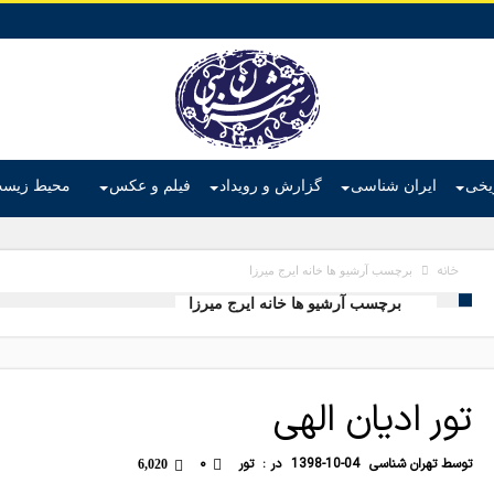
ریخی
ایران شناسی
گزارش و رویداد
فیلم و عکس
محیط زیس
خانه
برچسب آرشیو ها خانه ایرج میرزا
برچسب آرشیو ها خانه ایرج میرزا
تور ادیان الهی
توسط
تهران شناسی
1398-10-04
در :
تور
۰
6,020