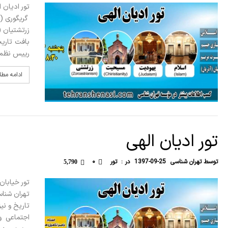
تور ادیان 
گریگوری (
زرتشتیان ( 
بافت تاریخ
رییس نظمی
ادامه مط
تور ادیان الهی
توسط
تهران شناسی
1397-09-25
در :
تور
۰
5,790
تور خیابان
تهران شناس
تاریخ و نی