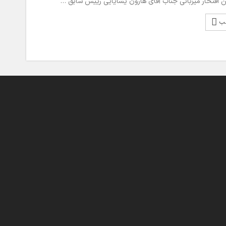
 افتخار میزبانی جناب آقای هارون یشایایی رییس سابق …
لب