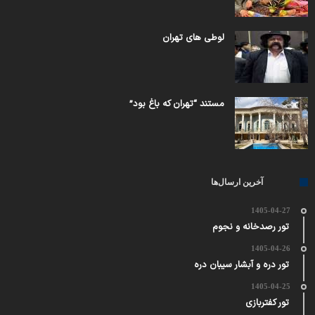
لوطی های تهران
مستند “تهران که باغ بود”
آخرین ارسال‌ها
1405-04-27
تور رصدخانه و نجوم
1405-04-26
تور دره و آبشار سیبان دره
1405-04-25
تور کفتربازی