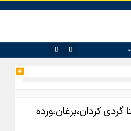
12
جدیدترین
ت
مقـــــاله‌ها
ا گردی کردان،برغان،ورده