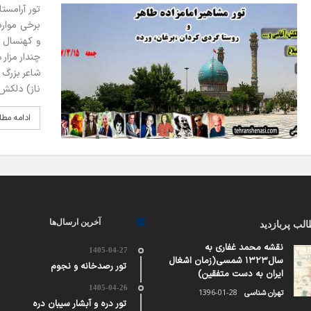
برخی موارد
و کهنسال ب
چندار مزار
شاعر بزرگ 
ناز) دلکش(
ادامه مط
آخرین ارسال‌ها
لب پربازدید
نقشه محمد غفاری به
1405-04-27
سال۱۳۲۳ شمسی(زمان اشغال
تور رصدخانه و نجوم
ایران به دست متفقین)
1405-04-26
1396-01-28
تهران شناسی
تور دره و آبشار سیبان دره