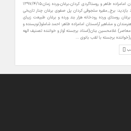
تور آرامستان امامزاده طاهر و روستاگردی کردان،برغان،ورده زمان:۱۳۹۷/۴/۱۵
 بازدید: برج_مقبره سلجوقی کردان پل صفوی برغان چنار تاریخی
رغان روستای ورده رودخانه هزار بند ورده و برغان طبیعت زیبای
 هنرمندان و مشاهیر آرامستان امامزاده طاهر: احمد شاملو(نویسنده و
معاصر) غلامحسین بنان(استاد برجسته آواز و خواننده تصنیف الهه
خواننده برجسته با لقب بانوی …
لب