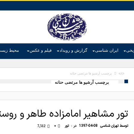
ریخی
ایران شناسی
گزارش و رویداد
فیلم و عکس
محیط زیس
خانه
برچسب آرشیو ها مرتضی حنانه
برچسب آرشیو ها مرتضی حنانه
تور مشاهیر امامزاده طاهر و روست
توسط
تهران شناسی
1397-04-08
در :
تور
۰
7,512