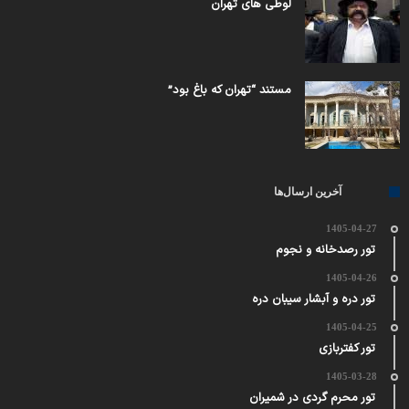
لوطی های تهران
مستند “تهران که باغ بود”
آخرین ارسال‌ها
1405-04-27
تور رصدخانه و نجوم
1405-04-26
تور دره و آبشار سیبان دره
1405-04-25
تور کفتربازی
1405-03-28
تور محرم گردی در شمیران