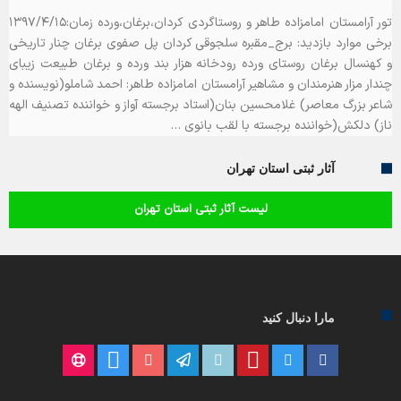
تور آرامستان امامزاده طاهر و روستاگردی کردان،برغان،ورده زمان:۱۳۹۷/۴/۱۵
برخی موارد بازدید: برج_مقبره سلجوقی کردان پل صفوی برغان چنار تاریخی
و کهنسال برغان روستای ورده رودخانه هزار بند ورده و برغان طبیعت زیبای
چندار مزار هنرمندان و مشاهیر آرامستان امامزاده طاهر: احمد شاملو(نویسنده و
شاعر بزرگ معاصر) غلامحسین بنان(استاد برجسته آواز و خواننده تصنیف الهه
ناز) دلکش(خواننده برجسته با لقب بانوی …
آثار ثبتی استان تهران
لیست آثار ثبتی استان تهران
مارا دنبال کنید