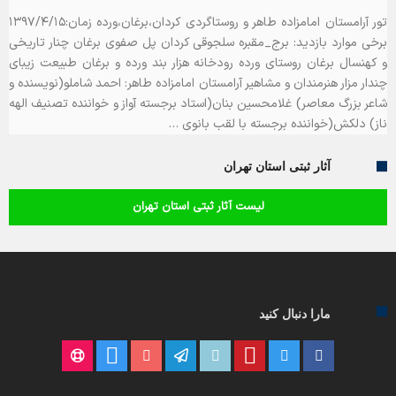
تور آرامستان امامزاده طاهر و روستاگردی کردان،برغان،ورده زمان:۱۳۹۷/۴/۱۵
برخی موارد بازدید: برج_مقبره سلجوقی کردان پل صفوی برغان چنار تاریخی
و کهنسال برغان روستای ورده رودخانه هزار بند ورده و برغان طبیعت زیبای
چندار مزار هنرمندان و مشاهیر آرامستان امامزاده طاهر: احمد شاملو(نویسنده و
شاعر بزرگ معاصر) غلامحسین بنان(استاد برجسته آواز و خواننده تصنیف الهه
ناز) دلکش(خواننده برجسته با لقب بانوی …
آثار ثبتی استان تهران
لیست آثار ثبتی استان تهران
مارا دنبال کنید