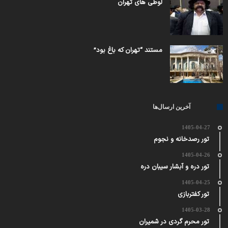
لوطی های تهران
مستند “تهران که باغ بود”
آخرین ارسال‌ها
1405-04-27
تور رصدخانه و نجوم
1405-04-26
تور دره و آبشار سیبان دره
1405-04-25
تور کفتربازی
1405-03-28
تور محرم گردی در شمیران