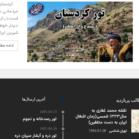
کردستان و 
مردمانی م
است.در ای
دیدار خواه
شیرین ایرا
ادامه مط
آخرین ارسال‌ها
لب پربازدید
نقشه محمد غفاری به
1405-04-27
سال۱۳۲۳ شمسی(زمان اشغال
تور رصدخانه و نجوم
ایران به دست متفقین)
1405-04-26
1396-01-28
تهران شناسی
تور دره و آبشار سیبان دره