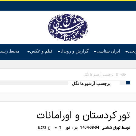
ریخی
ایران شناسی
گزارش و رویداد
فیلم و عکس
محیط زیس
خانه
برچسب آرشیو ها نگل
برچسب آرشیو ها نگل
تور کردستان و اورامانات
توسط
تهران شناسی
1404-08-04
در :
تور
۰
8,783