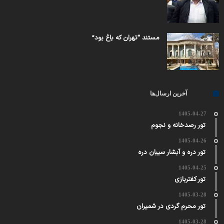
مستند “تهران که باغ بود”
آخرین ارسال‌ها
1405-04-27
تور رصدخانه و نجوم
1405-04-26
تور دره و آبشار سیبان دره
1405-04-25
تور کفتربازی
1405-03-28
تور محرم گردی در شمیران
1405-03-28