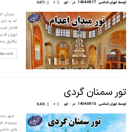
توسط
تهران شناسی
1404-08-17
در :
تور
۰
9,075
میدان اعد
که به نام 
قاجار است
تهران قدیم
پاقاپق محل
ادامه مط
تور سمنان گردی
توسط
تهران شناسی
1404-08-10
در :
تور
۰
8,426
شهر سمنان
پیچیده، فر
های خاصی ب