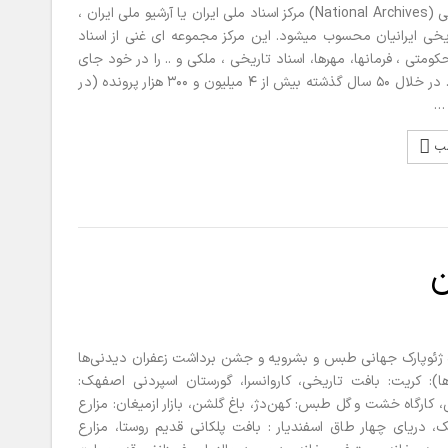
آرشیو ملی (National Archives) مرکز اسناد ملی ایران یا آرشیو ملی ایران ،
یخی ایرانیان محسوب میشود. این مرکز مجموعه ای غنی از اسناد
ومتی ، فرمانها، مهرها، اسناد تاریخی ، ملکی و .. را در خود جای
داده است. در خلال ۵۰ سال گذشته بیش از ۴ میلیون و ۳۰۰ هزار پرونده (در
لب
ن
۵روزه ژئوپارک جهانی طبس و بشرویه و جشن برداشت زعفران دیدنی‌ها
ها): کریت: بافت تاریخی، کاروانسرا، گورستان اسپردنی اصفهک:
 کارگاه خشت و گل طبس: کهن‌دژ، باغ گلشن، بازار ازمیغان: مزارع
، دریای چهار طاق اسفندیار : بافت پلکانی قدیم روستا، مزارع