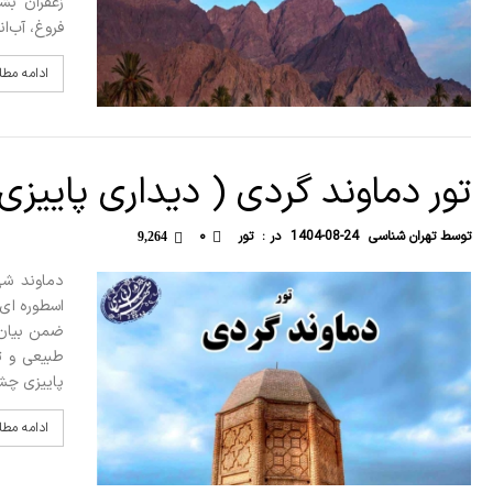
زعفران بشر
فروغ، آب‌ان
ادامه مط
تور دماوند گردی ( دیداری پاییزی
توسط
تهران شناسی
1404-08-24
در :
تور
۰
9,264
دماوند شه
اسطوره ای ف
ضمن بیان ر
طبیعی و تا
پاییزی چش
ادامه مط