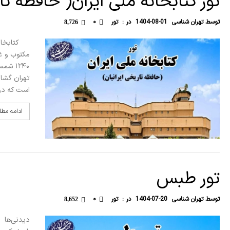
تور کتابخانه ملی ایران( حافظه تا
توسط
تهران شناسی
1404-08-01
در :
تور
۰
8,726
کتابخانه 
مکتوب و غ
است که در ۸ طبقه از بتن‌هایی استفاده شده که 
ادامه مط
تور طبس
توسط
تهران شناسی
1404-07-20
در :
تور
۰
8,652
دیدنی‌ها (