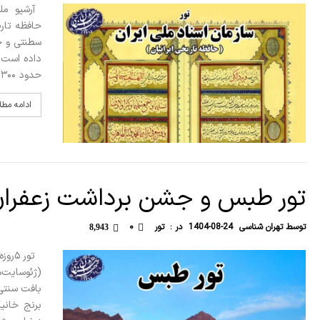
حافظه تار
سطنتی و حک
حدود ۳۰۰ …
ادامه مط
تور طبس و جشن برداشت زعفرا
توسط
تهران شناسی
1404-08-24
در :
تور
۰
8,943
تور 
(ژئوسایت‌
بافت سنتی،
برنج خانیک