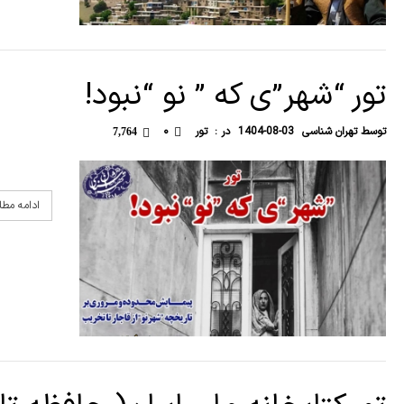
تور “شهر”ی که ” نو “نبود!
توسط
تهران شناسی
1404-08-03
در :
تور
۰
7,764
ادامه مط