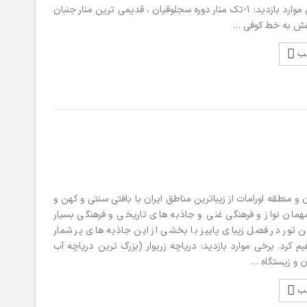
رویم. برخی موارد بازدید: ۱-تک منار دوره سجلوقیان ، قدیمی ترین منار جنبان
نقش به خط کوفی …
لب
منطقه اورامات از زیباترین مناطق ایران با بافتی سنتی و کهن و
همان نواز و فرهنگی غنی و جاذبه های تاریخی و فرهنگی بسیار
ن تور در فصل زیبای پاییز با بخشی از این جاذبه های پر شمار
یم کرد. برخی موارد بازدید: دریاچه زریوار (بزرگ ترین دریاچه آب
ن و زیستگاه …
لب