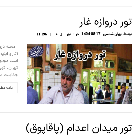
تور دروازه غار
توسط
تهران شناسی
1404-08-17
در :
تور
۰
11,196
محله درواز
آثار و ابن
است.مجاورت
تهران، کو
جذابیت مر
ادامه مط
تور میدان اعدام (پاقاپوق)