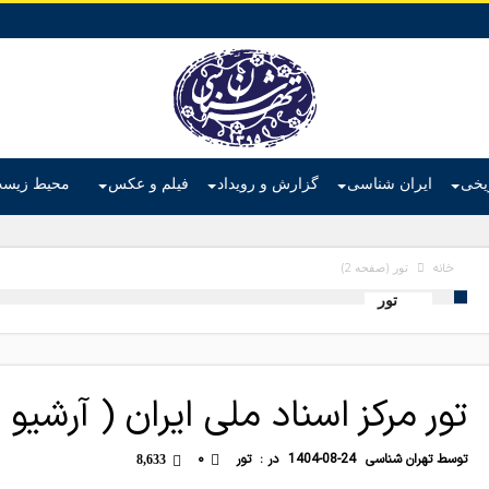
ریخی
ایران شناسی
گزارش و رویداد
فیلم و عکس
محیط زیس
خانه
تور
(صفحه 2)
تور
تور مرکز اسناد ملی ایران ( آرشیو 
توسط
تهران شناسی
1404-08-24
در :
تور
۰
8,633