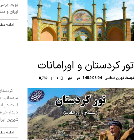
ایران و م
ادامه مط
تور کردستان و اورامانات
توسط
تهران شناسی
1404-08-04
در :
تور
۰
8,782
کردستان و 
مردمانی م
است.در ای
دیدار خواه
شیرین ایرا
ادامه مط