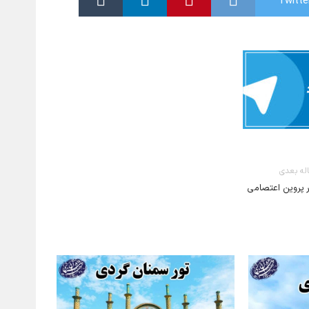
له بعدی
ر پروین اعتصامی