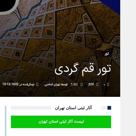
تور
تور قم گردی
۰
225
توسط
تهران شناسی
ارسال‌شده در
1402-12-10
7,325
آثار ثبتی استان تهران
لیست آثار ثبتی استان تهران