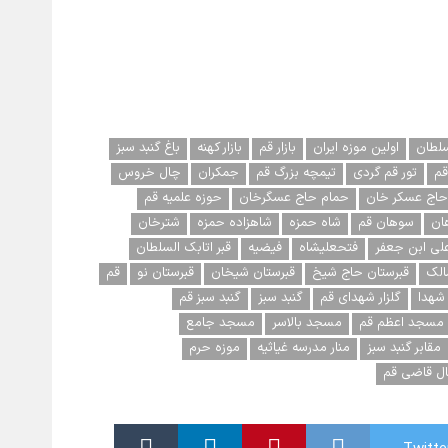
سلطان
اولین موزه ایران
بازار قم
بازار کهنه
باغ گنبد سبز
قم
تور قم گردی
تیمچه بزرگ قم
جمکران
چال خروس
حاج عسکر خان
حمام حاج عسگرخان
حوزه علمیه قم
ان
سوهان قم
شاه حمزه
شاهزاده حمزه
شترخان
لی ابن جعفر
فتحعلیشاه
فیضیه
قبر اتابک السلطان
الک
قبرستان حاج شیخ
قبرستان شیخان
قبرستان نو
قم
 شهدا
گلزار شهدای قم
گنبد سبز
گنبد سبز قم
مسجد اعظم قم
مسجد بالاسر
مسجد جامع
مقابر گنبد سبز
منار مدرسه غیاثیه
موزه حرم
ل قاضی قم