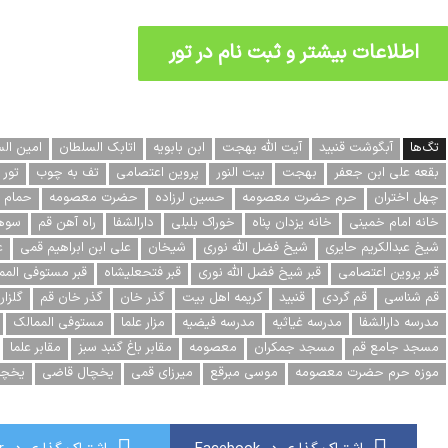
اطلاعات بیشتر و ثبت نام در تور
تگ‌ها
آبگوشت قنبید
آیت الله بهجت
ابن بابویه
اتابک السلطان
امین ال
بقعه علی ابن جعفر
بهجت
بیت النور
پروین اعتصامی
تف به چوب
تور 
چهل اختران
حرم حضرت معصومه
حسین لرزاده
حضرت معصومه
حمام 
خانه امام خمینی
خانه یزدان پناه
خوراک بلبلی
دارالشفا
راه آهن قم
سوه
شیخ عبدالکریم حایری
شیخ فضل الله نوری
شیخان
علی ابن ابراهیم قمی
ع
قبر پروین اعتصامی
قبر شیخ فضل الله نوری
قبر فتحعلیشاه
قبر مستوفی المم
قم شناسی
قم گردی
قنبید
کریمه اهل بیت
گذر خان
گذر خان قم
گلزار
مدرسه دارالشفا
مدرسه غیاثیه
مدرسه فیضیه
مزار علما
مستوفی الممالک
مسجد جامع قم
مسجد جمکران
معصومه
مقابر باغ گنبد سبز
مقابر علما
موزه حرم حضرت معصومه
موسی مبرقع
میرزای قمی
یخچال قاضی
یخچا