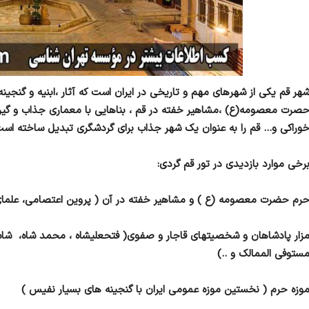
هر قم یکی از شهرهای مهم و تاریخی در ایران است که آثار ،ابنیه و گنجی
صرت معصومه(ع) ،مشاهیر خفته در قم ، بناهایی با معماری جذاب و گیرا
وراکی و… قم را به عنوان یک شهر جذاب برای گردشگری تبدیل ساخته است 
رخی موارد بازدیدی در تور قم گردی:
رم حضرت معصومه (ع ) و مشاهیر خفته در آن ( پروین اعتصامی، علما
زار پادشاهان و شخصیتهای قاجار و صفوی( فتحعلیشاه ، محمد شاه، ش
ستوفی الممالک و ..)
وزه حرم ( نخستین موزه عمومی ایران با گنجینه های بسیار نفیس )