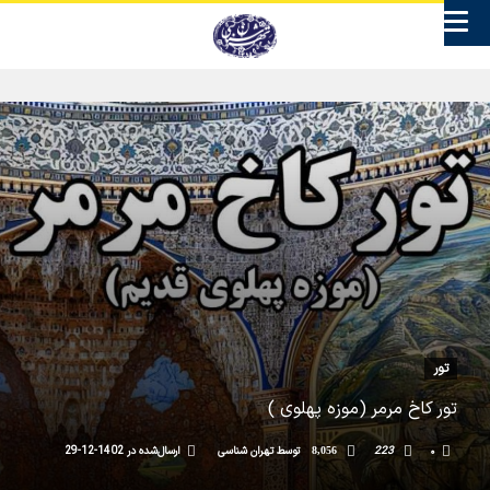
تور
تور کاخ مرمر (موزه پهلوی )
۰
223
توسط
تهران شناسی
ارسال‌شده در
1402-12-29
8,056