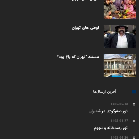
لوطی های تهران
مستند “تهران که باغ بود”
آخرین ارسال‌ها
1405-05-18
تور صفرگردی در شمیران
1405-04-27
تور رصدخانه و نجوم
1405-04-26