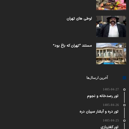
لوطی های تهران
مستند “تهران که باغ بود”
آخرین ارسال‌ها
1405-04-27
تور رصدخانه و نجوم
1405-04-26
تور دره و آبشار سیبان دره
1405-04-25
تور کفتربازی