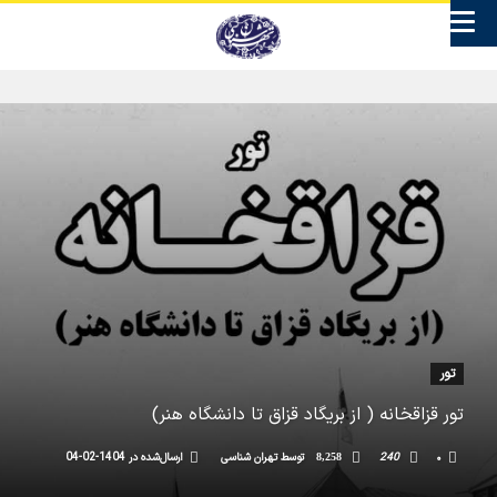
تور
تور قزاقخانه ( از بریگاد قزاق تا دانشگاه هنر)
۰
240
توسط
تهران شناسی
ارسال‌شده در
1404-02-04
8,258