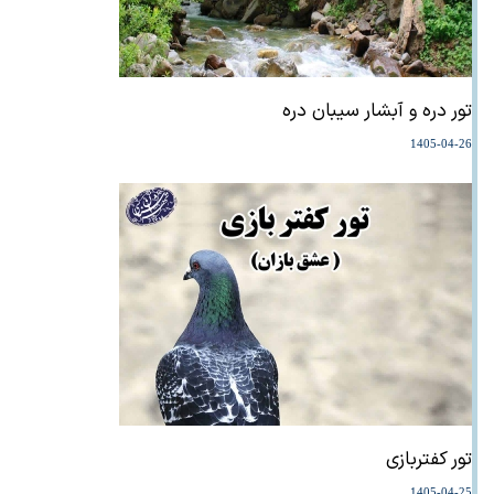
تور دره و آبشار سیبان دره
1405-04-26
تور کفتربازی
1405-04-25