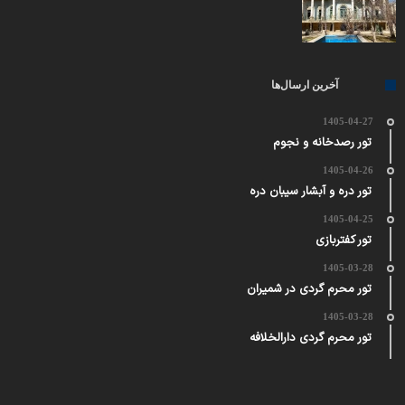
آخرین ارسال‌ها
1405-04-27
تور رصدخانه و نجوم
1405-04-26
تور دره و آبشار سیبان دره
1405-04-25
تور کفتربازی
1405-03-28
تور محرم گردی در شمیران
1405-03-28
تور محرم گردی دارالخلافه