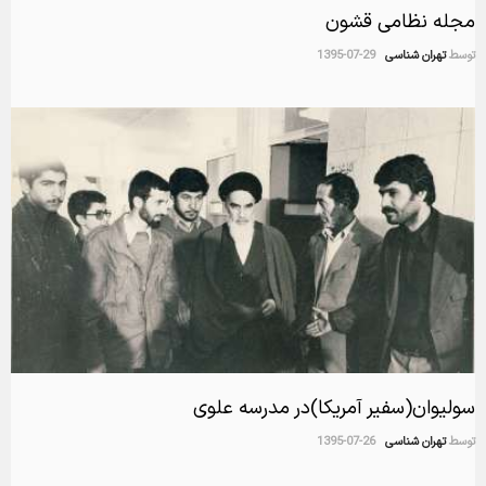
مجله نظامی قشون
توسط
تهران شناسی
1395-07-29
سولیوان(سفیر آمریکا)در مدرسه علوی
توسط
تهران شناسی
1395-07-26