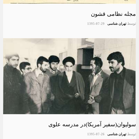
مجله نظامی قشون
توسط
تهران شناسی
1395-07-29
سولیوان(سفیر آمریکا)در مدرسه علوی
توسط
تهران شناسی
1395-07-26