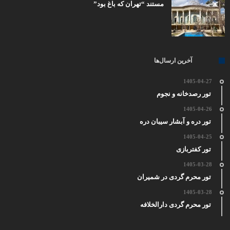
مستند “تهران که باغ بود”
آخرین ارسال‌ها
1405-04-27
تور رصدخانه و نجوم
1405-04-26
تور دره و آبشار سیبان دره
1405-04-25
تور کفتربازی
1405-03-28
تور محرم گردی در شمیران
1405-03-28
تور محرم گردی دارالخلافه