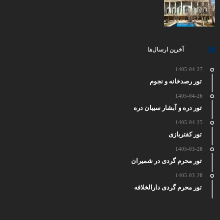
آخرین ارسال‌ها
1405-04-27
تور رصدخانه و نجوم
1405-04-26
تور دره و آبشار سیبان دره
1405-04-25
تور کفتربازی
1405-03-28
تور محرم گردی در شمیران
1405-03-28
تور محرم گردی دارالخلافه