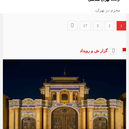
محرم در تهران …
17
3
2
1
گزار ش و رویداد