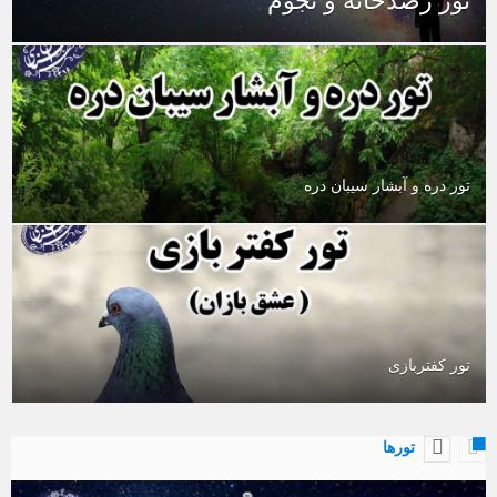
تور رصدخانه و نجوم
تور دره و آبشار سیبان دره
تور کفتربازی
تورها