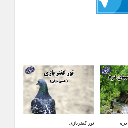
دره
تور کفتربازی