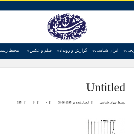
ریخی
ایران شناسی
گزارش و رویداد
فیلم و عکس
محیط زیس
Untitled
توسط
تهران شناسی
ارسال‌شده در
1395-06-08
۰
0
335