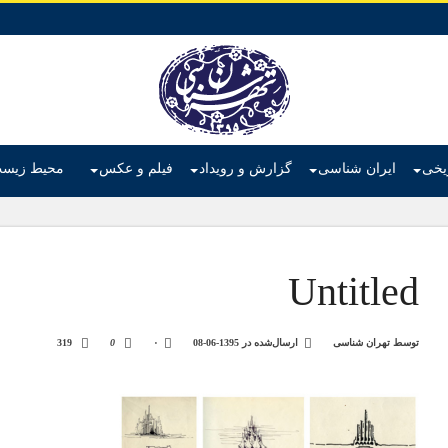
ریخی
ایران شناسی
گزارش و رویداد
فیلم و عکس
محیط زیس
Untitled
توسط
تهران شناسی
ارسال‌شده در
1395-06-08
۰
0
319