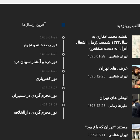
آخرین ارسال‌ها
لب پربازدید
نقشه محمد غفاری به
1405-04-27
سال۱۳۲۳ شمسی(زمان اشغال
تور رصدخانه و نجوم
ایران به دست متفقین)
1405-04-26
1396-01-28
تهران شناسی
تور دره و آبشار سیبان دره
غربتی های تهران
1405-04-25
1396-12-26
تهران شناسی
تور کفتربازی
1405-03-28
تور محرم گردی در شمیران
لوطی های تهران
1405-03-28
1396-12-25
علیرضا زمانی
تور محرم گردی دارالخلافه
مستند “تهران که باغ بود”
1399-03-11
تهران شناسی