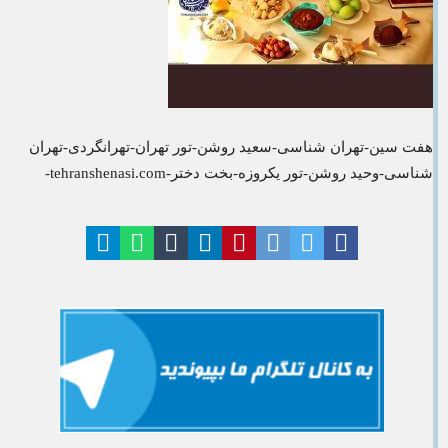
هفت سین-تهران شناسی-سعید روشن-تور تهران-تهرانگردی-تهران
شناسی-وحید روشن-تور یکروزه-بخت دختر-tehranshenasi.com-