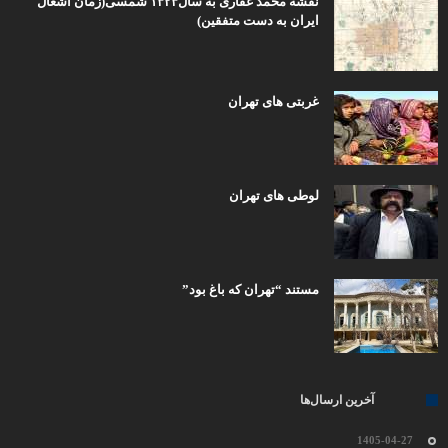
نقشه محمد غفاری به سال۱۳۲۳ شمسی(زمان اشغال
ایران به دست متفقین)
غربتی های تهران
لوطی های تهران
مستند “تهران که باغ بود”
آخرین ارسال‌ها
1405-04-27