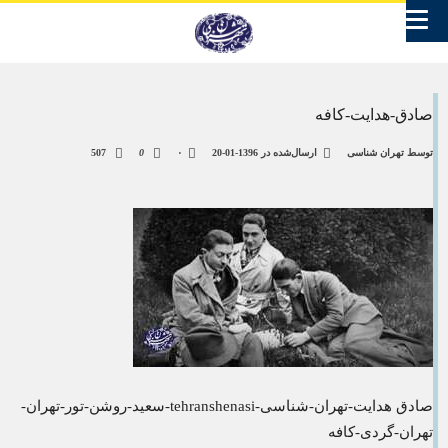
صادق-هدایت-کافه
توسط
تهران شناسی
ارسال‌شده در
1396-01-20
۰
0
507
صادق هدایت-تهران-شناسی-tehranshenasi-سعید-روشن-تور-تهران-
تهران-گردی-کافه