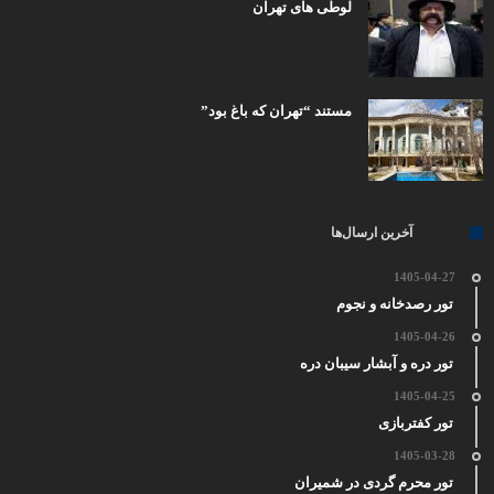
لوطی های تهران
مستند “تهران که باغ بود”
آخرین ارسال‌ها
1405-04-27
تور رصدخانه و نجوم
1405-04-26
تور دره و آبشار سیبان دره
1405-04-25
تور کفتربازی
1405-03-28
تور محرم گردی در شمیران