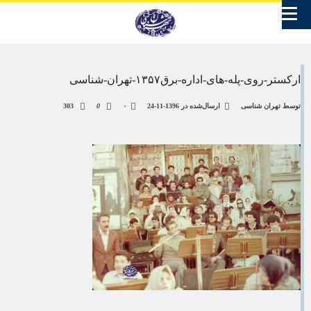
ارکستر-روی-پله-های-اداره-برق۱۳۵۷-تهران-شناسی
توسط
تهران شناسی
ارسال‌شده در
1396-11-24
۰
0
303