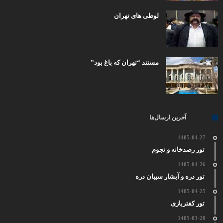
لوطی های تهران
مستند “تهران که باغ بود”
آخرین ارسال‌ها
1405-04-27
تور رصدخانه و نجوم
1405-04-26
تور دره و آبشار سیبان دره
1405-04-25
تور کفتربازی
1405-03-28