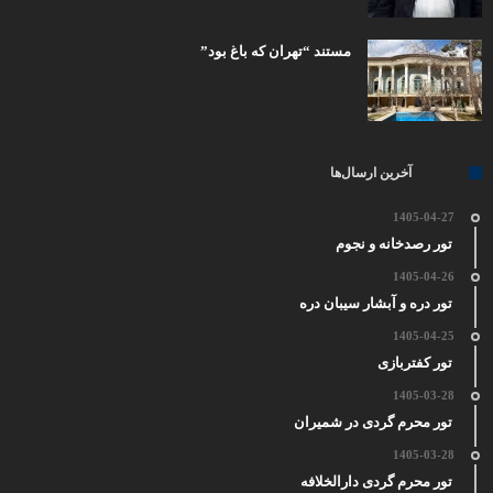
مستند “تهران که باغ بود”
آخرین ارسال‌ها
1405-04-27
تور رصدخانه و نجوم
1405-04-26
تور دره و آبشار سیبان دره
1405-04-25
تور کفتربازی
1405-03-28
تور محرم گردی در شمیران
1405-03-28
تور محرم گردی دارالخلافه