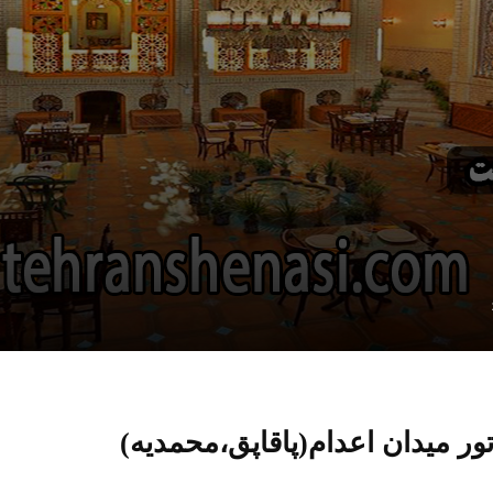
ور میدان اعدام(پاقاپق،محمدیه)