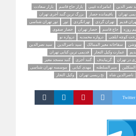
د نصر الدین
امامزاده غیبی
بازار حاج قاسم
بازار سعادت
یمی تهران
باقیمانده حصار
بزرگ ترین گنبد آجری تهران
هران قدیم
تهران گردی
تهرانگردی
تور
تور تهران شناسی
یم روزه
حاج قاسم
حصار تهران
حصار صفوی
خت کوچه ایلچی
دروازه محمدیه
دروازه نو
وشن
سقاخانه معیر الممالک
سید ناصرالدین
سید نصرالدین
دیم
عمارت وکیل التجار
فدیمی ترین کبابی تهران
 در تهران
گریبایدف
گنبد آجری
گنبد مسجد معیر
لمتکلین
منیرالسلطنه
مهدی کبابی
موسسه تهران شناسی
ناصرالدین شاه
نخ ریسی تهران
وکیل التجار