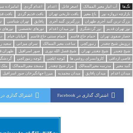
تگ‌ها
آب انبار معیر الممالک
اصغر قاتل
اعدام
اعدام گردی
امامزاده سی
بازارچه دروازه نور
باغ معیر
بافت تاریخی تهران
بافت قدیم گردی
بافت قد
بزرگ ترین گنبد آجری طهران
بزرگترین گنبد آجری
پاقاپق
تهران شناسی
ت
تور تهران قدیم
تور گردشگری
تور میدان اعدام
تورهای تخصصی
تورهای ن
حصار صفوی تهران
حمام حاج قاسم
حمام سنتی حاج قاسم
خیابان خیام
در
درویش شیخ چغندر
زنبورکچی
ساعت معیر الممالک
سرای میزانی
سعید ر
شیخ چغندر
شیخ چغندر تهران
شیخ فضل الله نوری
صور اسرافیل
طهران ق
قاضی ارداقی
کاروانسرای روغنی ها
کوچه ایلچی
کوچه زنبورکچی
گردشگری
گنبد معیر
مدرسه معیرالممالک
مزار شیخ چغندر
مسجد معیرالممالک
ملک ا
میدان اعدام
میدان پاقاپق
میدان محمدیه
میرزا جهانگیرخان صور اسرافیل
اشتراک گذاری در Facebook
اشتراک گذاری در Twitter