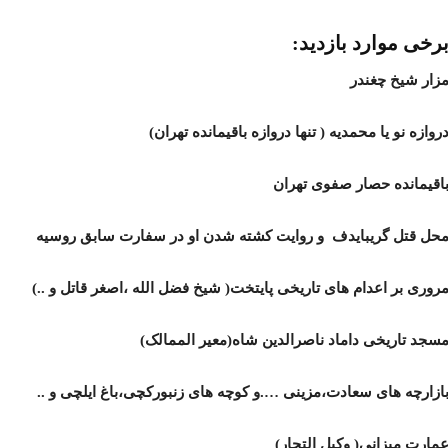
رخی موارد بازدید:
زار شیخ چغندر
روازه نو یا محمدیه ( تنها دروازه باقیمانده تهران)
اقیمانده حصار صفوی تهران
حل قتل گریبایدف و روایت کشته شدن او در سفارت سابق روسیه
روری بر اعدام های تاریخی پایتخت( شیخ فضل الله ،اصغر قاتل و ..)
سجد تاریخی داماد ناصرالدین شاه(معیر الممالک)
ازارچه های سعادت،مزینی ….و کوچه های زنبورکچی،باغ ایلچی و ..
مارت میزانی( وکیل التجار)