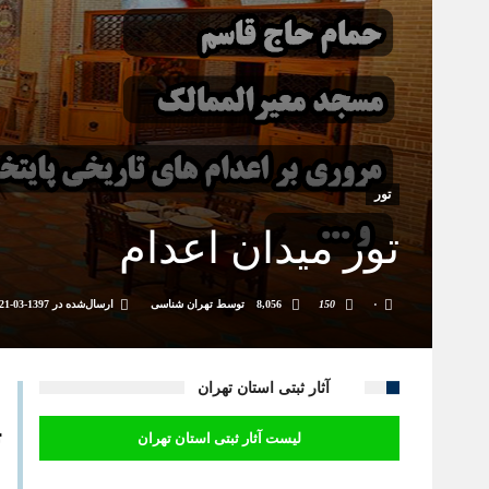
تور
تور میدان اعدام
۰
150
8,056
توسط
تهران شناسی
ارسال‌شده در
1397-03-21
آثار ثبتی استان تهران
ت
لیست آثار ثبتی استان تهران