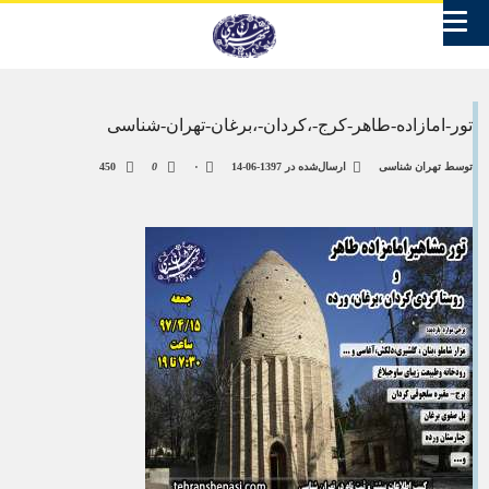
تور-امازاده-طاهر-کرج-،کردان-،برغان-تهران-شناسی
توسط
تهران شناسی
ارسال‌شده در
1397-06-14
۰
0
450