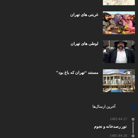
غربتی های تهران
لوطی های تهران
مستند “تهران که باغ بود”
آخرین ارسال‌ها
1405-04-27
تور رصدخانه و نجوم
1405-04-26