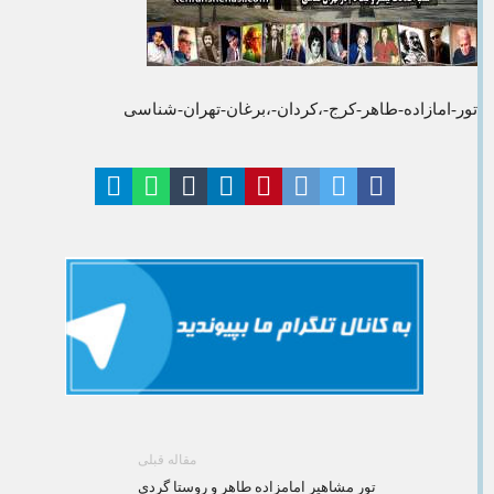
تور-امازاده-طاهر-کرج-،کردان-،برغان-تهران-شناسی
مقاله قبلی
تور مشاهیر امامزاده طاهر و روستا گردی