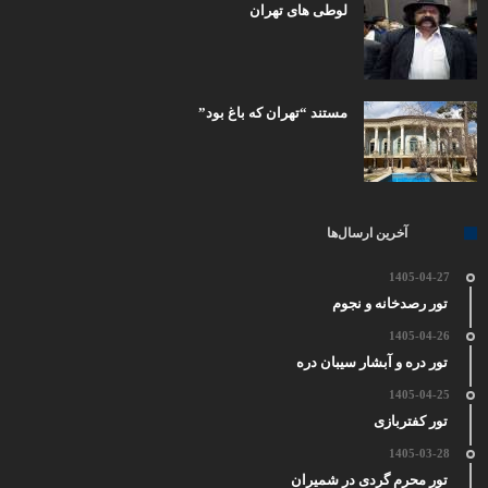
لوطی های تهران
مستند “تهران که باغ بود”
آخرین ارسال‌ها
1405-04-27
تور رصدخانه و نجوم
1405-04-26
تور دره و آبشار سیبان دره
1405-04-25
تور کفتربازی
1405-03-28
تور محرم گردی در شمیران