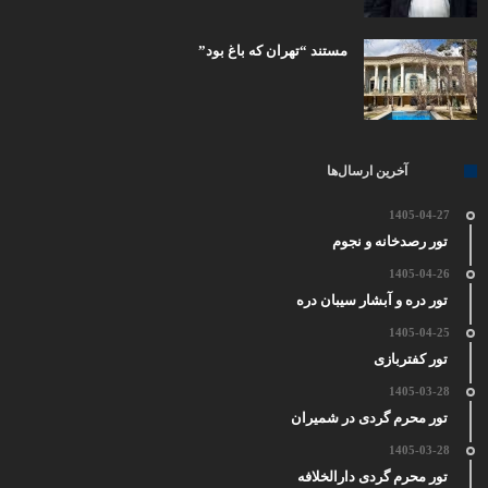
مستند “تهران که باغ بود”
آخرین ارسال‌ها
1405-04-27
تور رصدخانه و نجوم
1405-04-26
تور دره و آبشار سیبان دره
1405-04-25
تور کفتربازی
1405-03-28
تور محرم گردی در شمیران
1405-03-28
تور محرم گردی دارالخلافه