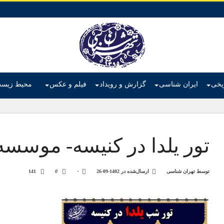
ریخی
ایران شناسی
گزارش و رویداد
فیلم و عکس
محیط زیس
تور یلدا در کنیسه- موسس
توسط
تهران شناسی
ارسال‌شده در
1402-09-26
۰
0
141