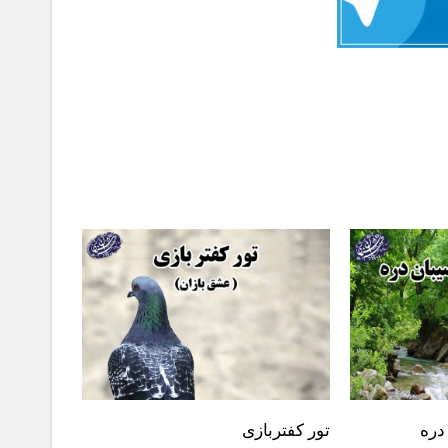
دره
تور کفتربازی