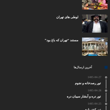
لوطی های تهران
مستند “تهران که باغ بود”
آخرین ارسال‌ها
1405-04-27
تور رصدخانه و نجوم
1405-04-26
تور دره و آبشار سیبان دره
1405-04-25
تور کفتربازی