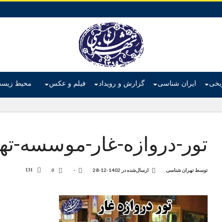
ریخی
ایران شناسی
گزارش و رویداد
فیلم و عکس
محیط زیس
تور-دروازه-غار-موسسه-ت
توسط
تهران شناسی
ارسال‌شده در
1402-12-28
۰
131
0