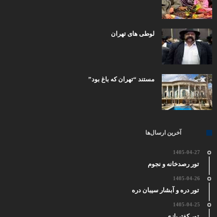
لوطی های تهران
مستند “تهران که باغ بود”
آخرین ارسال‌ها
1405-04-27
تور رصدخانه و نجوم
1405-04-26
تور دره و آبشار سیبان دره
1405-04-25
تور کفتربازی