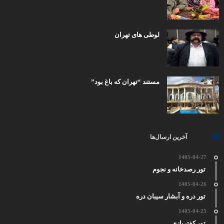
لوطی های تهران
مستند “تهران که باغ بود”
آخرین ارسال‌ها
1405-04-27
تور رصدخانه و نجوم
1405-04-26
تور دره و آبشار سیبان دره
1405-04-25
تور کفتربازی