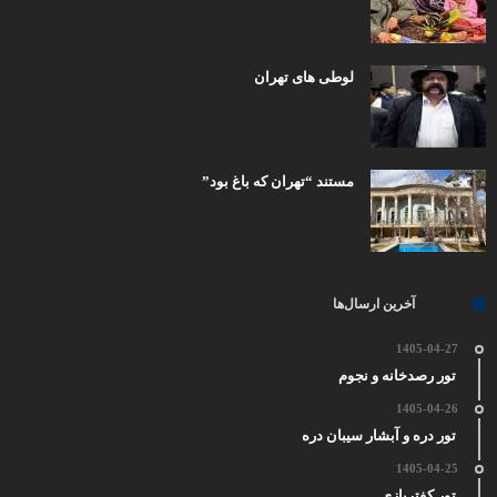
لوطی های تهران
مستند “تهران که باغ بود”
آخرین ارسال‌ها
1405-04-27
تور رصدخانه و نجوم
1405-04-26
تور دره و آبشار سیبان دره
1405-04-25
تور کفتربازی