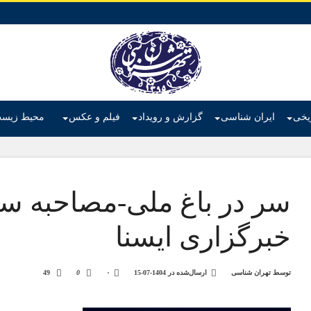
ریخی
ایران شناسی
گزارش و رویداد
فیلم و عکس
محیط زیس
سر در باغ ملی-مصاحبه سع
خبرگزاری ایسنا
توسط
تهران شناسی
ارسال‌شده در
1404-07-15
۰
0
49