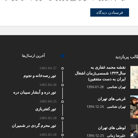
آخرین ارسال‌ها
لب پربازدید
نقشه محمد غفاری به
1405-04-27
سال۱۳۲۳ شمسی(زمان اشغال
تور رصدخانه و نجوم
ایران به دست متفقین)
1405-04-26
1396-01-28
تهران شناسی
تور دره و آبشار سیبان دره
غربتی های تهران
1405-04-25
1396-12-26
تهران شناسی
تور کفتربازی
1405-03-28
تور محرم گردی در شمیران
لوطی های تهران
1405-03-28
1396-12-25
علیرضا زمانی