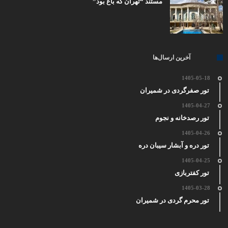
مستند “تهران که باغ بود”
آخرین ارسال‌ها
1405-05-18
تور صفرگردی در شمیران
1405-04-27
تور رصدخانه و نجوم
1405-04-26
تور دره و آبشار سیبان دره
1405-04-25
تور کفتربازی
1405-03-28
تور محرم گردی در شمیران