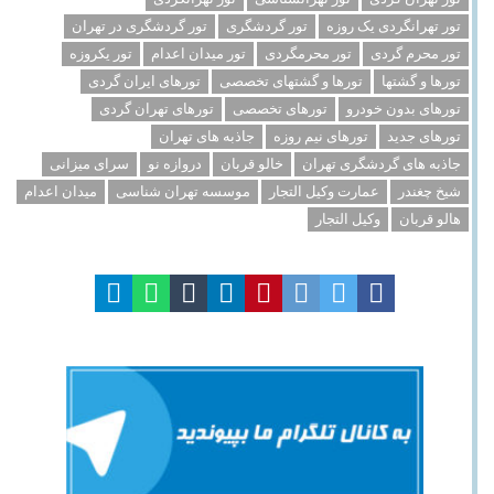
تور تهرانگردی یک روزه
تور گردشگری
تور گردشگری در تهران
تور محرم گردی
تور محرمگردی
تور میدان اعدام
تور یکروزه
تورها و گشتها
تورها و گشتهای تخصصی
تورهای ایران گردی
تورهای بدون خودرو
تورهای تخصصی
تورهای تهران گردی
تورهای جدید
تورهای نیم روزه
جاذبه های تهران
جاذبه های گردشگری تهران
خالو قربان
دروازه نو
سرای میزانی
شیخ چغندر
عمارت وکیل التجار
موسسه تهران شناسی
میدان اعدام
هالو قربان
وکیل التجار