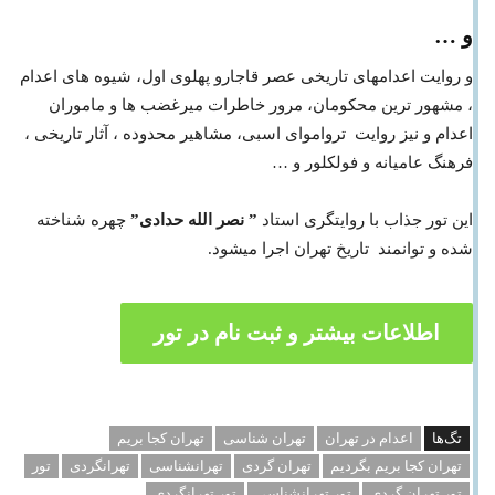
و …
و روایت اعدامهای تاریخی عصر قاجارو پهلوی اول، شیوه های اعدام
، مشهور ترین محکومان، مرور خاطرات میرغضب ها و ماموران
اعدام و نیز روایت ترواموای اسبی، مشاهیر محدوده ، آثار تاریخی ،
فرهنگ عامیانه و فولکلور و …
این تور جذاب با روایتگری استاد
” نصر الله حدادی”
چهره شناخته
شده و توانمند تاریخ تهران اجرا میشود.
اطلاعات بیشتر و ثبت نام در تور
تگ‌ها
اعدام در تهران
تهران شناسی
تهران کجا بریم
تهران کجا بریم بگردیم
تهران گردی
تهرانشناسی
تهرانگردی
تور
تور تهران گردی
تور تهرانشناسی
تور تهرانگردی